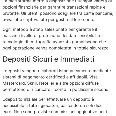
La piattaforma mette a disposizione un’ampia varietà di
opzioni finanziarie per garantire transazioni rapide e
protette. Gli utenti possono scegliere tra carte bancarie,
e-wallet e criptovalute per gestire il loro conto.
Ogni metodo è stato selezionato per garantire il
massimo livello di protezione dei dati sensibili. Le
tecnologie di crittografia avanzata garantiscono che
ogni operazione venga completata in totale sicurezza.
Depositi Sicuri e Immediati
I depositi vengono elaborati istantaneamente mediante
sistemi di pagamento certificati e affidabili. Visa,
Mastercard, Skrill, Neteller e altre opzioni diffuse
permettono di ricaricare il conto in pochissimi secondi.
L’deposito iniziale per effettuare un deposito è
accessibile a tutti i giocatori, partendo da soli dieci
euro. Non sono previste commissioni aggiuntive per i