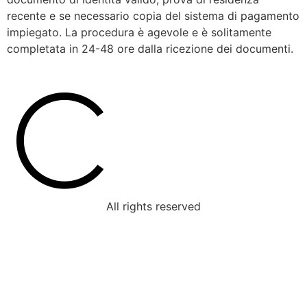
recente e se necessario copia del sistema di pagamento
impiegato. La procedura è agevole e è solitamente
completata in 24-48 ore dalla ricezione dei documenti.
All rights reserved