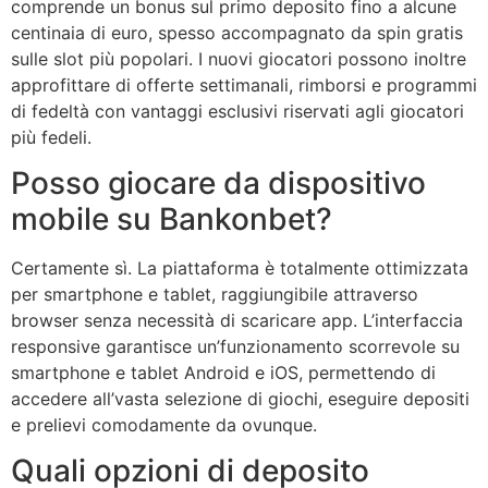
comprende un bonus sul primo deposito fino a alcune
centinaia di euro, spesso accompagnato da spin gratis
sulle slot più popolari. I nuovi giocatori possono inoltre
approfittare di offerte settimanali, rimborsi e programmi
di fedeltà con vantaggi esclusivi riservati agli giocatori
più fedeli.
Posso giocare da dispositivo
mobile su Bankonbet?
Certamente sì. La piattaforma è totalmente ottimizzata
per smartphone e tablet, raggiungibile attraverso
browser senza necessità di scaricare app. L’interfaccia
responsive garantisce un’funzionamento scorrevole su
smartphone e tablet Android e iOS, permettendo di
accedere all’vasta selezione di giochi, eseguire depositi
e prelievi comodamente da ovunque.
Quali opzioni di deposito