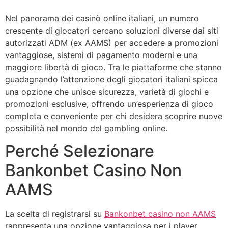
Nel panorama dei casinò online italiani, un numero
crescente di giocatori cercano soluzioni diverse dai siti
autorizzati ADM (ex AAMS) per accedere a promozioni
vantaggiose, sistemi di pagamento moderni e una
maggiore libertà di gioco. Tra le piattaforme che stanno
guadagnando l’attenzione degli giocatori italiani spicca
una opzione che unisce sicurezza, varietà di giochi e
promozioni esclusive, offrendo un’esperienza di gioco
completa e conveniente per chi desidera scoprire nuove
possibilità nel mondo del gambling online.
Perché Selezionare
Bankonbet Casino Non
AAMS
La scelta di registrarsi su
Bankonbet casino non AAMS
rappresenta una opzione vantaggiosa per i player