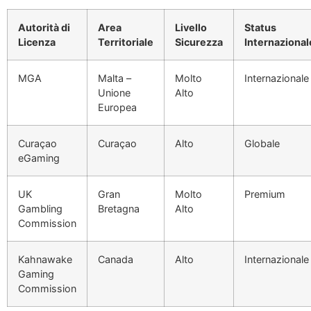
Autorità di
Area
Livello
Status
Licenza
Territoriale
Sicurezza
Internazional
MGA
Malta –
Molto
Internazionale
Unione
Alto
Europea
Curaçao
Curaçao
Alto
Globale
eGaming
UK
Gran
Molto
Premium
Gambling
Bretagna
Alto
Commission
Kahnawake
Canada
Alto
Internazionale
Gaming
Commission