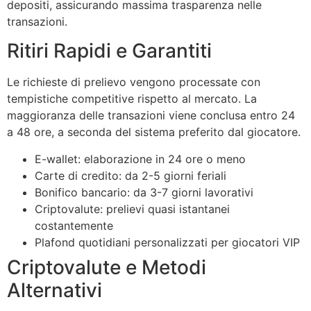
depositi, assicurando massima trasparenza nelle
transazioni.
Ritiri Rapidi e Garantiti
Le richieste di prelievo vengono processate con
tempistiche competitive rispetto al mercato. La
maggioranza delle transazioni viene conclusa entro 24
a 48 ore, a seconda del sistema preferito dal giocatore.
E-wallet: elaborazione in 24 ore o meno
Carte di credito: da 2-5 giorni feriali
Bonifico bancario: da 3-7 giorni lavorativi
Criptovalute: prelievi quasi istantanei
costantemente
Plafond quotidiani personalizzati per giocatori VIP
Criptovalute e Metodi
Alternativi