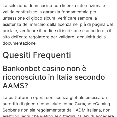
La selezione di un casinò con licenza internazionale
valida costituisce la garanzia fondamentale per
un’sessione di gioco sicura: verificare sempre la
esistenza del marchio della licenza nel piè di pagina del
portale, verificare il codice di iscrizione e accedere a il
sito dell’ente regolatore per validare l’genuinità della
documentazione.
Quesiti Frequenti
Bankonbet casino non è
riconosciuto in Italia secondo
AAMS?
La piattaforma opera con licenza globale emessa da
autorità di gioco riconosciute come Curaçao eGaming.
Sebbene non sia regolamentata dall’ ADM italiana, non
esistono leggi che vietino ai cittadini italiani di accedere