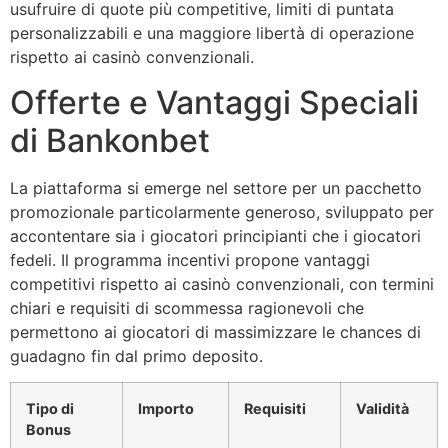
usufruire di quote più competitive, limiti di puntata
personalizzabili e una maggiore libertà di operazione
rispetto ai casinò convenzionali.
Offerte e Vantaggi Speciali
di Bankonbet
La piattaforma si emerge nel settore per un pacchetto
promozionale particolarmente generoso, sviluppato per
accontentare sia i giocatori principianti che i giocatori
fedeli. Il programma incentivi propone vantaggi
competitivi rispetto ai casinò convenzionali, con termini
chiari e requisiti di scommessa ragionevoli che
permettono ai giocatori di massimizzare le chances di
guadagno fin dal primo deposito.
Tipo di
Importo
Requisiti
Validità
Bonus