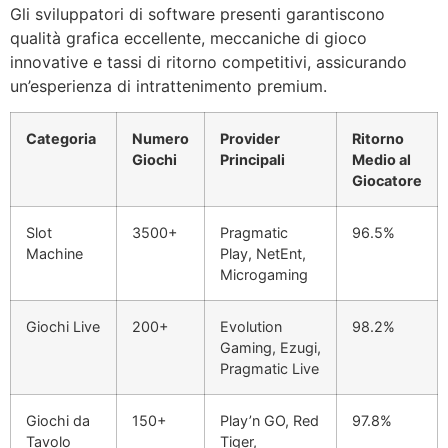
Gli sviluppatori di software presenti garantiscono
qualità grafica eccellente, meccaniche di gioco
innovative e tassi di ritorno competitivi, assicurando
un’esperienza di intrattenimento premium.
Categoria
Numero
Provider
Ritorno
Giochi
Principali
Medio al
Giocatore
Slot
3500+
Pragmatic
96.5%
Machine
Play, NetEnt,
Microgaming
Giochi Live
200+
Evolution
98.2%
Gaming, Ezugi,
Pragmatic Live
Giochi da
150+
Play’n GO, Red
97.8%
Tavolo
Tiger,