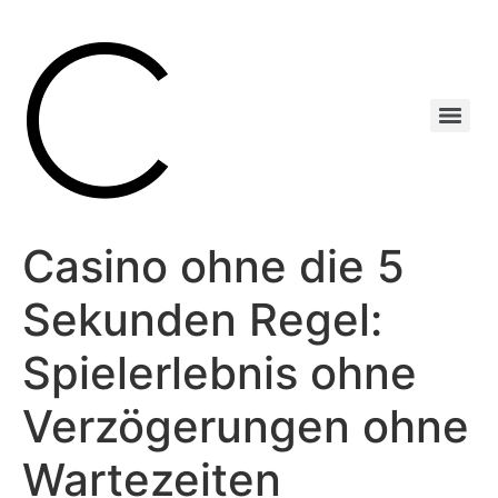
Casino ohne die 5
Sekunden Regel:
Spielerlebnis ohne
Verzögerungen ohne
Wartezeiten