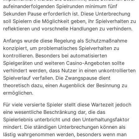
aufeinanderfolgenden Spielrunden minimum fünf
Sekunden Pause erforderlich ist. Diese Unterbrechung
soll Spielern die Möglichkeit geben, ihr Spielverhalten zu
reflektieren und vorschnelle Handlungen zu verhindern.
Anfangs wurde diese Regelung als Schutzmaßnahme
konzipiert, um problematisches Spielverhalten zu
kontrollieren. Besonders bei automatisierten
Spielgeräten und weiteren Casino-Angeboten sollte
verhindert werden, dass Nutzer in einen unkontrollierten
Spielverlauf verfallen. Die Zwangspause dient
theoretisch dazu, einen Augenblick der Besinnung zu
ermöglichen.
Für viele versierte Spieler stellt diese Wartezeit jedoch
eine wesentliche Beschränkung dar, die das
Spielerlebnis unterbricht und den Unterhaltungsfaktor
mindert. Die ständigen Unterbrechungen können als
lästig wahrgenommen werden, besonders wenn man