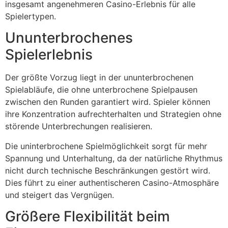
insgesamt angenehmeren Casino-Erlebnis für alle
Spielertypen.
Ununterbrochenes
Spielerlebnis
Der größte Vorzug liegt in der ununterbrochenen
Spielabläufe, die ohne unterbrochene Spielpausen
zwischen den Runden garantiert wird. Spieler können
ihre Konzentration aufrechterhalten und Strategien ohne
störende Unterbrechungen realisieren.
Die uninterbrochene Spielmöglichkeit sorgt für mehr
Spannung und Unterhaltung, da der natürliche Rhythmus
nicht durch technische Beschränkungen gestört wird.
Dies führt zu einer authentischeren Casino-Atmosphäre
und steigert das Vergnügen.
Größere Flexibilität beim