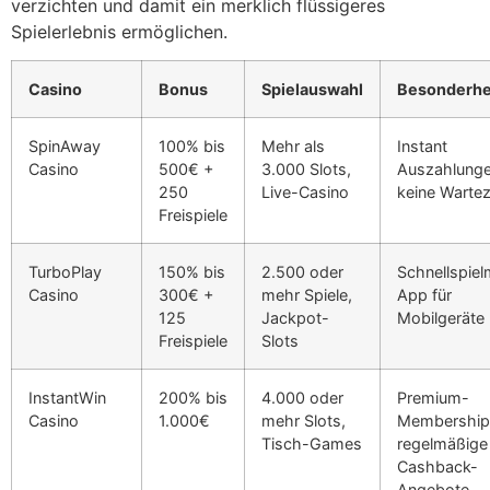
verzichten und damit ein merklich flüssigeres
Spielerlebnis ermöglichen.
Casino
Bonus
Spielauswahl
Besonderhe
SpinAway
100% bis
Mehr als
Instant
Casino
500€ +
3.000 Slots,
Auszahlunge
250
Live-Casino
keine Wartez
Freispiele
TurboPlay
150% bis
2.500 oder
Schnellspie
Casino
300€ +
mehr Spiele,
App für
125
Jackpot-
Mobilgeräte
Freispiele
Slots
InstantWin
200% bis
4.000 oder
Premium-
Casino
1.000€
mehr Slots,
Membership
Tisch-Games
regelmäßige
Cashback-
Angebote