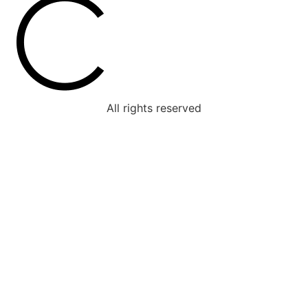
All rights reserved