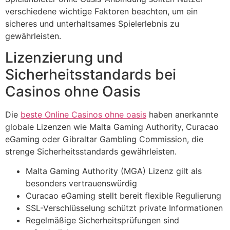
verschiedene wichtige Faktoren beachten, um ein
sicheres und unterhaltsames Spielerlebnis zu
gewährleisten.
Lizenzierung und
Sicherheitsstandards bei
Casinos ohne Oasis
Die
beste Online Casinos ohne oasis
haben anerkannte
globale Lizenzen wie Malta Gaming Authority, Curacao
eGaming oder Gibraltar Gambling Commission, die
strenge Sicherheitsstandards gewährleisten.
Malta Gaming Authority (MGA) Lizenz gilt als
besonders vertrauenswürdig
Curacao eGaming stellt bereit flexible Regulierung
SSL-Verschlüsselung schützt private Informationen
Regelmäßige Sicherheitsprüfungen sind