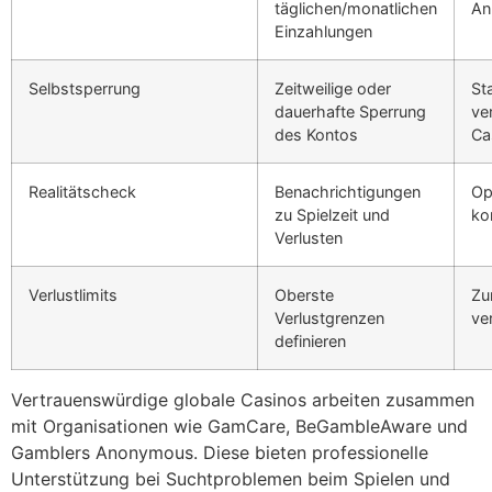
täglichen/monatlichen
An
Einzahlungen
Selbstsperrung
Zeitweilige oder
St
dauerhafte Sperrung
ve
des Kontos
Ca
Realitätscheck
Benachrichtigungen
Op
zu Spielzeit und
ko
Verlusten
Verlustlimits
Oberste
Zu
Verlustgrenzen
ve
definieren
Vertrauenswürdige globale Casinos arbeiten zusammen
mit Organisationen wie GamCare, BeGambleAware und
Gamblers Anonymous. Diese bieten professionelle
Unterstützung bei Suchtproblemen beim Spielen und