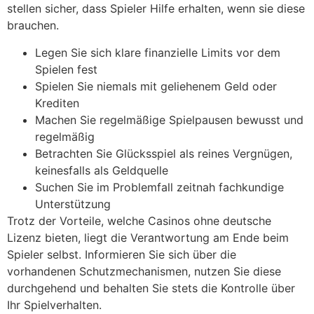
stellen sicher, dass Spieler Hilfe erhalten, wenn sie diese
brauchen.
Legen Sie sich klare finanzielle Limits vor dem
Spielen fest
Spielen Sie niemals mit geliehenem Geld oder
Krediten
Machen Sie regelmäßige Spielpausen bewusst und
regelmäßig
Betrachten Sie Glücksspiel als reines Vergnügen,
keinesfalls als Geldquelle
Suchen Sie im Problemfall zeitnah fachkundige
Unterstützung
Trotz der Vorteile, welche Casinos ohne deutsche
Lizenz bieten, liegt die Verantwortung am Ende beim
Spieler selbst. Informieren Sie sich über die
vorhandenen Schutzmechanismen, nutzen Sie diese
durchgehend und behalten Sie stets die Kontrolle über
Ihr Spielverhalten.