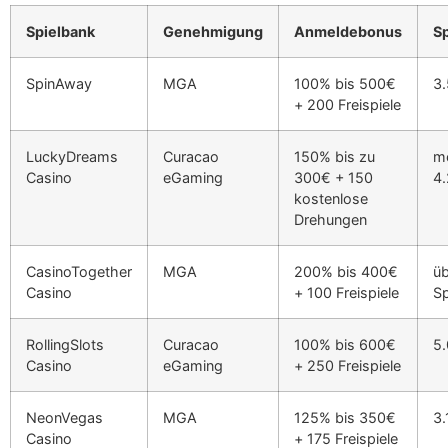
Spielbank
Genehmigung
Anmeldebonus
S
SpinAway
MGA
100% bis 500€
3.
+ 200 Freispiele
LuckyDreams
Curacao
150% bis zu
me
Casino
eGaming
300€ + 150
4.
kostenlose
Drehungen
CasinoTogether
MGA
200% bis 400€
üb
Casino
+ 100 Freispiele
Sp
RollingSlots
Curacao
100% bis 600€
5.
Casino
eGaming
+ 250 Freispiele
NeonVegas
MGA
125% bis 350€
3.
Casino
+ 175 Freispiele